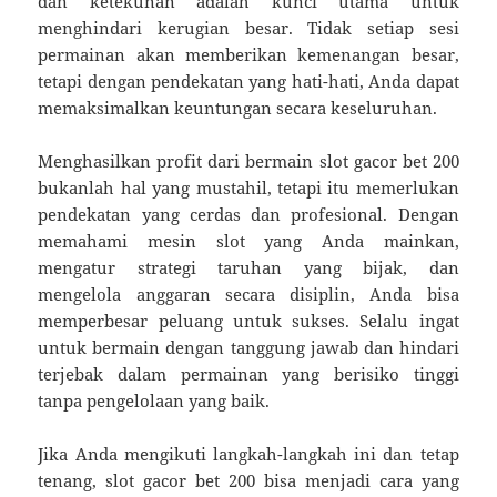
dan ketekunan adalah kunci utama untuk
menghindari kerugian besar. Tidak setiap sesi
permainan akan memberikan kemenangan besar,
tetapi dengan pendekatan yang hati-hati, Anda dapat
memaksimalkan keuntungan secara keseluruhan.
Menghasilkan profit dari bermain slot gacor bet 200
bukanlah hal yang mustahil, tetapi itu memerlukan
pendekatan yang cerdas dan profesional. Dengan
memahami mesin slot yang Anda mainkan,
mengatur strategi taruhan yang bijak, dan
mengelola anggaran secara disiplin, Anda bisa
memperbesar peluang untuk sukses. Selalu ingat
untuk bermain dengan tanggung jawab dan hindari
terjebak dalam permainan yang berisiko tinggi
tanpa pengelolaan yang baik.
Jika Anda mengikuti langkah-langkah ini dan tetap
tenang, slot gacor bet 200 bisa menjadi cara yang