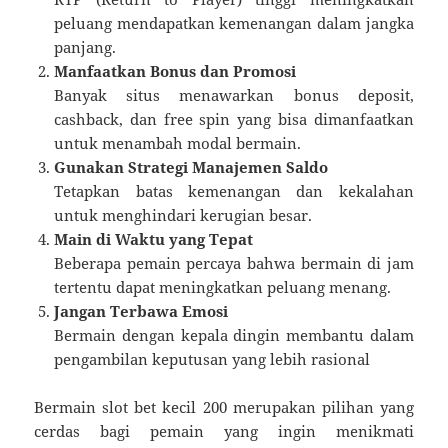
peluang mendapatkan kemenangan dalam jangka
panjang.
Manfaatkan Bonus dan Promosi
Banyak situs menawarkan bonus deposit,
cashback, dan free spin yang bisa dimanfaatkan
untuk menambah modal bermain.
Gunakan Strategi Manajemen Saldo
Tetapkan batas kemenangan dan kekalahan
untuk menghindari kerugian besar.
Main di Waktu yang Tepat
Beberapa pemain percaya bahwa bermain di jam
tertentu dapat meningkatkan peluang menang.
Jangan Terbawa Emosi
Bermain dengan kepala dingin membantu dalam
pengambilan keputusan yang lebih rasional
Bermain slot bet kecil 200 merupakan pilihan yang
cerdas bagi pemain yang ingin menikmati