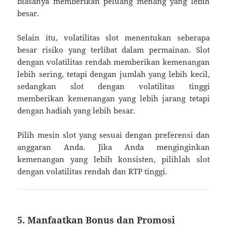
biasanya memberikan peluang menang yang lebih
besar.
Selain itu, volatilitas slot menentukan seberapa
besar risiko yang terlibat dalam permainan. Slot
dengan volatilitas rendah memberikan kemenangan
lebih sering, tetapi dengan jumlah yang lebih kecil,
sedangkan slot dengan volatilitas tinggi
memberikan kemenangan yang lebih jarang tetapi
dengan hadiah yang lebih besar.
Pilih mesin slot yang sesuai dengan preferensi dan
anggaran Anda. Jika Anda menginginkan
kemenangan yang lebih konsisten, pilihlah slot
dengan volatilitas rendah dan RTP tinggi.
5. Manfaatkan Bonus dan Promosi