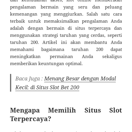
pengalaman bermain yang seru dan peluang
kemenangan yang menggiurkan. Salah satu cara
terbaik untuk memaksimalkan pengalaman Anda
adalah dengan bermain di situs terpercaya dan
menggunakan strategi taruhan yang cerdas, seperti
taruhan 200. Artikel ini akan membantu Anda
memahami bagaimana taruhan 200 dapat
meningkatkan permainan Anda sekaligus
memberikan keuntungan optimal.
Baca Juga :
Menang Besar dengan Modal
Kecil: di Situs Slot Bet 200
Mengapa Memilih Situs Slot
Terpercaya?