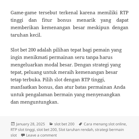
Game-game tersebut terkenal karena memiliki RTP
tinggi dan fitur bonus menarik yang dapat
memberikan kemenangan besar meskipun dengan
taruhan kecil.
Slot bet 200 adalah pilihan tepat bagi pemain yang
ingin menikmati permainan seru tanpa harus
mengeluarkan modal besar. Dengan strategi yang
tepat, peluang untuk meraih kemenangan besar
tetap terbuka. Pilih slot dengan RTP tinggi,
manfaatkan bonus, dan atur batas permainan Anda
untuk pengalaman bermain yang menyenangkan
dan menguntungkan.
Posted
Categories
Tags
January 28, 2025
slot bet 200
Cara menang slot online
,
on
RTP slot tinggi
,
slot bet 200
,
Slot taruhan rendah
,
strategi bermain
on Rahasia Menang Bermain Slot Bet 200 denga
slot
Leave a comment