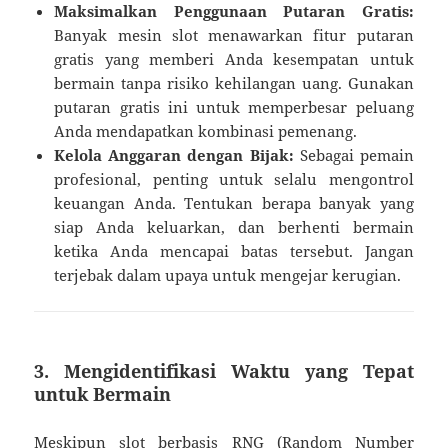
Maksimalkan Penggunaan Putaran Gratis:
Banyak mesin slot menawarkan fitur putaran
gratis yang memberi Anda kesempatan untuk
bermain tanpa risiko kehilangan uang. Gunakan
putaran gratis ini untuk memperbesar peluang
Anda mendapatkan kombinasi pemenang.
Kelola Anggaran dengan Bijak:
Sebagai pemain
profesional, penting untuk selalu mengontrol
keuangan Anda. Tentukan berapa banyak yang
siap Anda keluarkan, dan berhenti bermain
ketika Anda mencapai batas tersebut. Jangan
terjebak dalam upaya untuk mengejar kerugian.
3. Mengidentifikasi Waktu yang Tepat
untuk Bermain
Meskipun slot berbasis RNG (Random Number