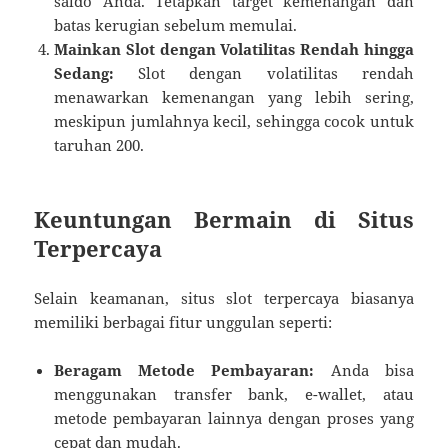
saldo Anda. Tetapkan target kemenangan dan
batas kerugian sebelum memulai.
Mainkan Slot dengan Volatilitas Rendah hingga
Sedang:
Slot dengan volatilitas rendah
menawarkan kemenangan yang lebih sering,
meskipun jumlahnya kecil, sehingga cocok untuk
taruhan 200.
Keuntungan Bermain di Situs
Terpercaya
Selain keamanan, situs slot terpercaya biasanya
memiliki berbagai fitur unggulan seperti:
Beragam Metode Pembayaran:
Anda bisa
menggunakan transfer bank, e-wallet, atau
metode pembayaran lainnya dengan proses yang
cepat dan mudah.