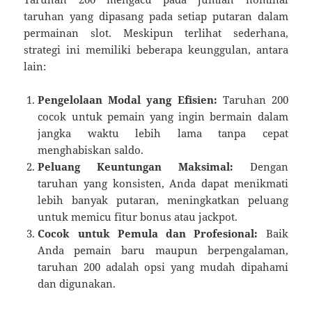
taruhan yang dipasang pada setiap putaran dalam
permainan slot. Meskipun terlihat sederhana,
strategi ini memiliki beberapa keunggulan, antara
lain:
Pengelolaan Modal yang Efisien:
Taruhan 200
cocok untuk pemain yang ingin bermain dalam
jangka waktu lebih lama tanpa cepat
menghabiskan saldo.
Peluang Keuntungan Maksimal:
Dengan
taruhan yang konsisten, Anda dapat menikmati
lebih banyak putaran, meningkatkan peluang
untuk memicu fitur bonus atau jackpot.
Cocok untuk Pemula dan Profesional:
Baik
Anda pemain baru maupun berpengalaman,
taruhan 200 adalah opsi yang mudah dipahami
dan digunakan.