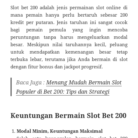
Slot bet 200 adalah jenis permainan slot online di
mana pemain hanya perlu bertaruh sebesar 200
kredit per putaran. Jenis taruhan ini sangat cocok
bagi pemain pemula yang ingin mencoba
peruntungan tanpa harus mengeluarkan modal
besar. Meskipun nilai taruhannya kecil, peluang
untuk mendapatkan kemenangan besar tetap
terbuka lebar, terutama jika Anda bermain di slot
dengan fitur bonus dan jackpot progresif.
Baca Juga :
Menang Mudah Bermain Slot
Populer di Bet 200: Tips dan Strategi
Keuntungan Bermain Slot Bet 200
Modal Minim, Keuntungan Maksimal