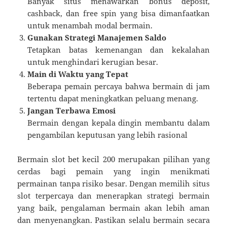
Banyak situs menawarkan bonus deposit,
cashback, dan free spin yang bisa dimanfaatkan
untuk menambah modal bermain.
Gunakan Strategi Manajemen Saldo
Tetapkan batas kemenangan dan kekalahan
untuk menghindari kerugian besar.
Main di Waktu yang Tepat
Beberapa pemain percaya bahwa bermain di jam
tertentu dapat meningkatkan peluang menang.
Jangan Terbawa Emosi
Bermain dengan kepala dingin membantu dalam
pengambilan keputusan yang lebih rasional
Bermain slot bet kecil 200 merupakan pilihan yang
cerdas bagi pemain yang ingin menikmati
permainan tanpa risiko besar. Dengan memilih situs
slot terpercaya dan menerapkan strategi bermain
yang baik, pengalaman bermain akan lebih aman
dan menyenangkan. Pastikan selalu bermain secara