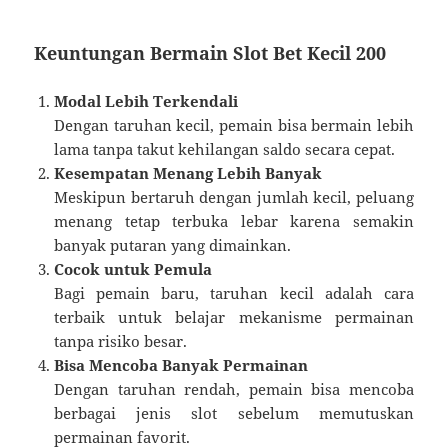
Keuntungan Bermain Slot Bet Kecil 200
Modal Lebih Terkendali
Dengan taruhan kecil, pemain bisa bermain lebih
lama tanpa takut kehilangan saldo secara cepat.
Kesempatan Menang Lebih Banyak
Meskipun bertaruh dengan jumlah kecil, peluang
menang tetap terbuka lebar karena semakin
banyak putaran yang dimainkan.
Cocok untuk Pemula
Bagi pemain baru, taruhan kecil adalah cara
terbaik untuk belajar mekanisme permainan
tanpa risiko besar.
Bisa Mencoba Banyak Permainan
Dengan taruhan rendah, pemain bisa mencoba
berbagai jenis slot sebelum memutuskan
permainan favorit.