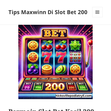
Tips Maxwinn Di Slot Bet 200
MENU
AND
WIDGETS