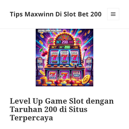
Tips Maxwinn Di Slot Bet 200
MENU
AND
WIDGETS
Level Up Game Slot dengan
Taruhan 200 di Situs
Terpercaya