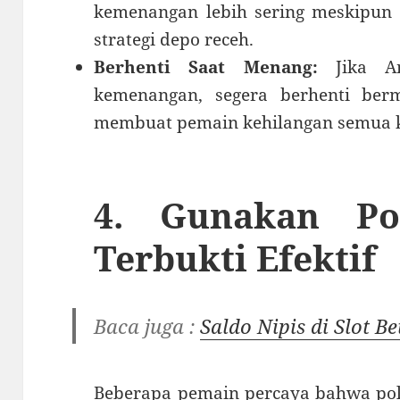
kemenangan lebih sering meskipun 
strategi depo receh.
Berhenti Saat Menang:
Jika An
kemenangan, segera berhenti berm
membuat pemain kehilangan semua 
4. Gunakan Po
Terbukti Efektif
Baca juga :
Saldo Nipis di Slot Be
Beberapa pemain percaya bahwa pol