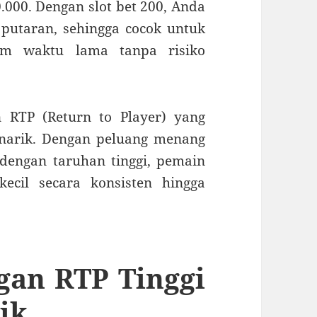
.000. Dengan slot bet 200, Anda
putaran, sehingga cocok untuk
am waktu lama tanpa risiko
 RTP (Return to Player) yang
narik. Dengan peluang menang
 dengan taruhan tinggi, pemain
cil secara konsisten hingga
ngan RTP Tinggi
ik