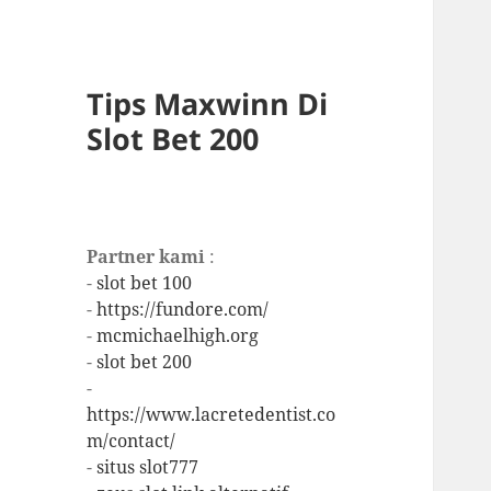
Tips Maxwinn Di
Slot Bet 200
Partner kami
:
-
slot bet 100
-
https://fundore.com/
-
mcmichaelhigh.org
-
slot bet 200
-
https://www.lacretedentist.co
m/contact/
-
situs slot777