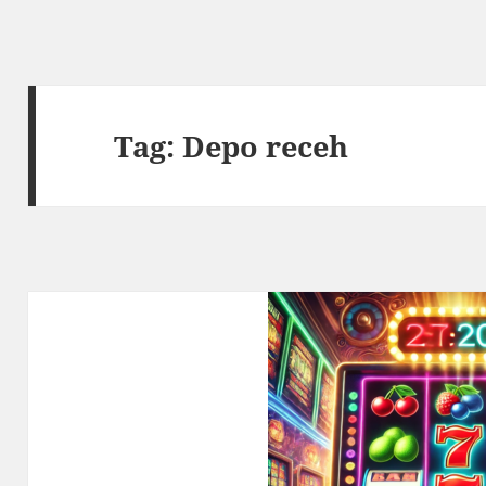
Tag:
Depo receh