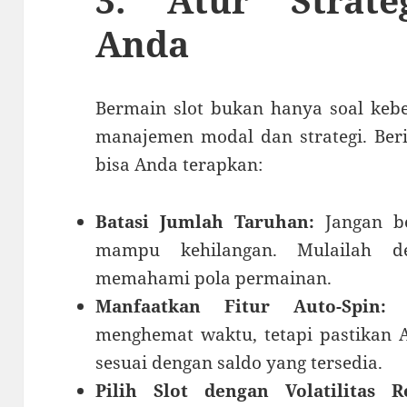
Anda
Bermain slot bukan hanya soal kebe
manajemen modal dan strategi. Beri
bisa Anda terapkan:
Batasi Jumlah Taruhan:
Jangan be
mampu kehilangan. Mulailah d
memahami pola permainan.
Manfaatkan Fitur Auto-Spin:
A
menghemat waktu, tetapi pastikan 
sesuai dengan saldo yang tersedia.
Pilih Slot dengan Volatilitas R