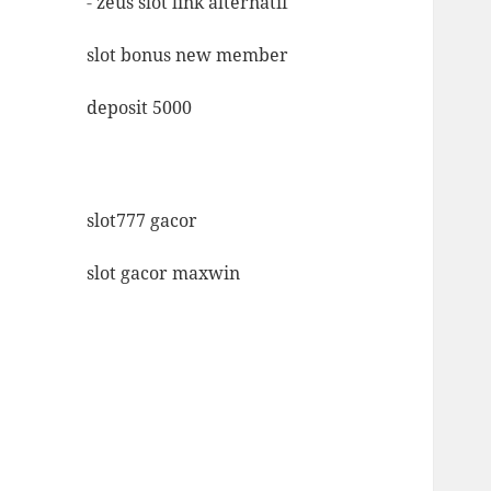
-
zeus slot link alternatif
slot bonus new member
deposit 5000
slot777 gacor
slot gacor maxwin