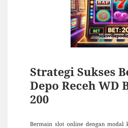
Strategi Sukses 
Depo Receh WD B
200
Bermain slot online dengan modal k