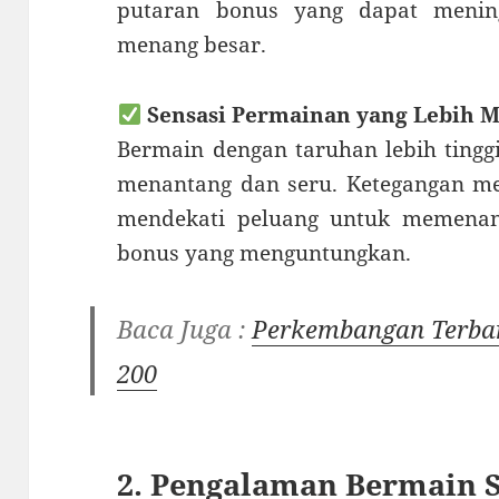
putaran bonus yang dapat menin
menang besar.
Sensasi Permainan yang Lebih 
Bermain dengan taruhan lebih ting
menantang dan seru. Ketegangan me
mendekati peluang untuk memenang
bonus yang menguntungkan.
Baca Juga :
Perkembangan Terbaru
200
2. Pengalaman Bermain Sl