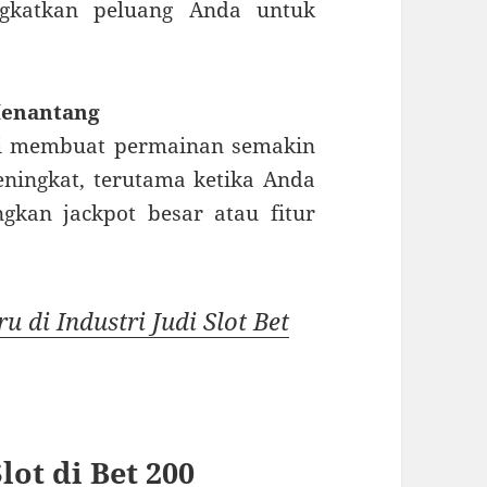
gkatkan peluang Anda untuk
Menantang
gi membuat permainan semakin
ningkat, terutama ketika Anda
kan jackpot besar atau fitur
 di Industri Judi Slot Bet
ot di Bet 200