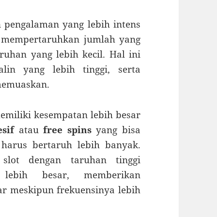
 pengalaman yang lebih intens
s mempertaruhkan jumlah yang
uhan yang lebih kecil. Hal ini
lin yang lebih tinggi, serta
memuaskan.
emiliki kesempatan lebih besar
sif
atau
free spins
yang bisa
harus bertaruh lebih banyak.
 slot dengan taruhan tinggi
ebih besar, memberikan
 meskipun frekuensinya lebih