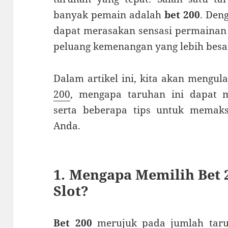
banyak pemain adalah
bet 200
. Den
dapat merasakan sensasi permainan 
peluang kemenangan yang lebih besa
Dalam artikel ini, kita akan mengu
200
, mengapa taruhan ini dapat 
serta beberapa tips untuk memak
Anda.
1. Mengapa Memilih Bet
Slot?
Bet 200
merujuk pada jumlah taru