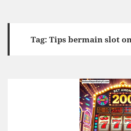
Tag:
Tips bermain slot o