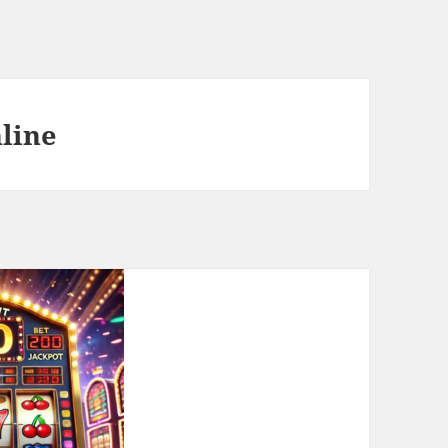
nline