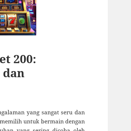
et 200:
 dan
engalaman yang sangat seru dan
 memilih untuk bermain dengan
ruhan yang sering dicoba oleh