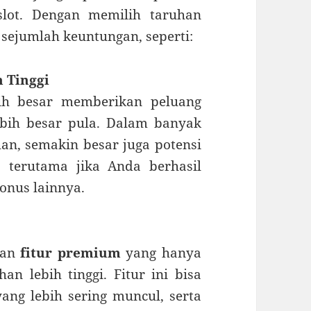
slot. Dengan memilih taruhan
 sejumlah keuntungan, seperti:
 Tinggi
ih besar memberikan peluang
bih besar pula. Dalam banyak
an, semakin besar juga potensi
 terutama jika Anda berhasil
bonus lainnya.
kan
fitur premium
yang hanya
n lebih tinggi. Fitur ini bisa
ang lebih sering muncul, serta