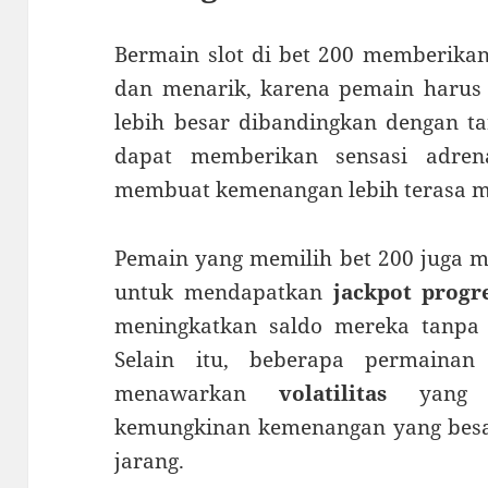
Bermain slot di bet 200 memberikan
dan menarik, karena pemain haru
lebih besar dibandingkan dengan tar
dapat memberikan sensasi adrena
membuat kemenangan lebih terasa 
Pemain yang memilih bet 200 juga m
untuk mendapatkan
jackpot progre
meningkatkan saldo mereka tanpa 
Selain itu, beberapa permainan
menawarkan
volatilitas
yang l
kemungkinan kemenangan yang besar
jarang.