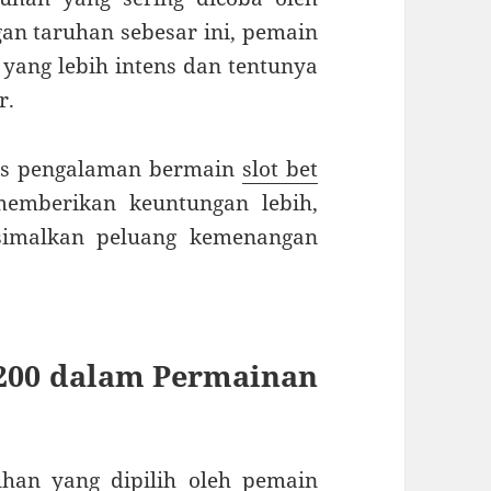
gan taruhan sebesar ini, pemain
yang lebih intens dan tentunya
r.
las pengalaman bermain
slot bet
memberikan keuntungan lebih,
simalkan peluang kemenangan
 200 dalam Permainan
han yang dipilih oleh pemain