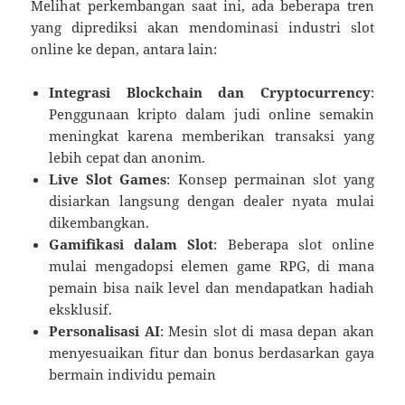
Melihat perkembangan saat ini, ada beberapa tren
yang diprediksi akan mendominasi industri slot
online ke depan, antara lain:
Integrasi Blockchain dan Cryptocurrency
:
Penggunaan kripto dalam judi online semakin
meningkat karena memberikan transaksi yang
lebih cepat dan anonim.
Live Slot Games
: Konsep permainan slot yang
disiarkan langsung dengan dealer nyata mulai
dikembangkan.
Gamifikasi dalam Slot
: Beberapa slot online
mulai mengadopsi elemen game RPG, di mana
pemain bisa naik level dan mendapatkan hadiah
eksklusif.
Personalisasi AI
: Mesin slot di masa depan akan
menyesuaikan fitur dan bonus berdasarkan gaya
bermain individu pemain