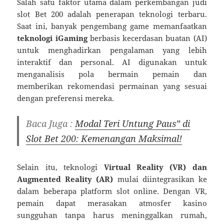
Salah satu faktor utama dalam perkembangan judi
slot Bet 200 adalah penerapan teknologi terbaru.
Saat ini, banyak pengembang game memanfaatkan
teknologi iGaming
berbasis kecerdasan buatan (AI)
untuk menghadirkan pengalaman yang lebih
interaktif dan personal. AI digunakan untuk
menganalisis pola bermain pemain dan
memberikan rekomendasi permainan yang sesuai
dengan preferensi mereka.
Baca Juga :
Modal Teri Untung Paus” di
Slot Bet 200: Kemenangan Maksimal!
Selain itu, teknologi
Virtual Reality (VR) dan
Augmented Reality (AR)
mulai diintegrasikan ke
dalam beberapa platform slot online. Dengan VR,
pemain dapat merasakan atmosfer kasino
sungguhan tanpa harus meninggalkan rumah,