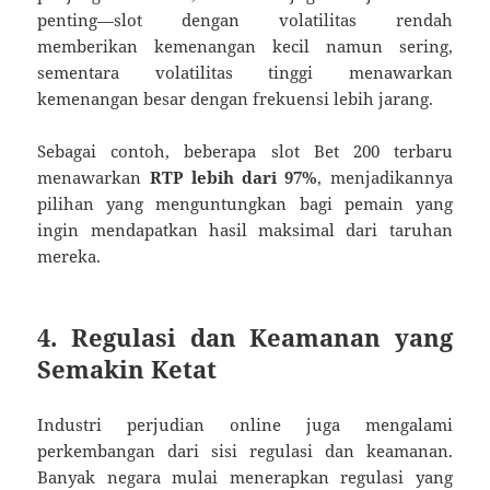
penting—slot dengan volatilitas rendah
memberikan kemenangan kecil namun sering,
sementara volatilitas tinggi menawarkan
kemenangan besar dengan frekuensi lebih jarang.
Sebagai contoh, beberapa slot Bet 200 terbaru
menawarkan
RTP lebih dari 97%
, menjadikannya
pilihan yang menguntungkan bagi pemain yang
ingin mendapatkan hasil maksimal dari taruhan
mereka.
4. Regulasi dan Keamanan yang
Semakin Ketat
Industri perjudian online juga mengalami
perkembangan dari sisi regulasi dan keamanan.
Banyak negara mulai menerapkan regulasi yang