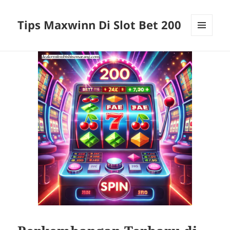
Tips Maxwinn Di Slot Bet 200
MENU
AND
WIDGETS