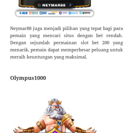
Neymar88 juga menjadi pilihan yang tepat bagi para
pemain yang mencari situs dengan bet rendah.
Dengan sejumlah permainan slot bet 200 yang
menarik, pemain dapat memperbesar peluang untuk
meraih keuntungan yang maksimal.
Olympus1000