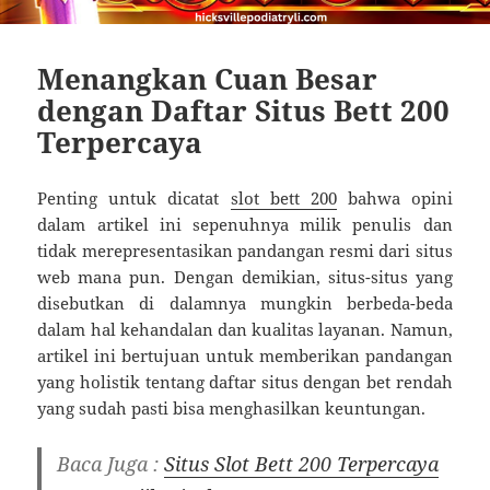
Menangkan Cuan Besar
dengan Daftar Situs Bett 200
Terpercaya
Penting untuk dicatat
slot bett 200
bahwa opini
dalam artikel ini sepenuhnya milik penulis dan
tidak merepresentasikan pandangan resmi dari situs
web mana pun. Dengan demikian, situs-situs yang
disebutkan di dalamnya mungkin berbeda-beda
dalam hal kehandalan dan kualitas layanan. Namun,
artikel ini bertujuan untuk memberikan pandangan
yang holistik tentang daftar situs dengan bet rendah
yang sudah pasti bisa menghasilkan keuntungan.
Baca Juga :
Situs Slot Bett 200 Terpercaya