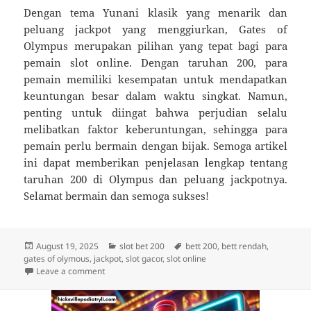
Dengan tema Yunani klasik yang menarik dan
peluang jackpot yang menggiurkan, Gates of
Olympus merupakan pilihan yang tepat bagi para
pemain slot online. Dengan taruhan 200, para
pemain memiliki kesempatan untuk mendapatkan
keuntungan besar dalam waktu singkat. Namun,
penting untuk diingat bahwa perjudian selalu
melibatkan faktor keberuntungan, sehingga para
pemain perlu bermain dengan bijak. Semoga artikel
ini dapat memberikan penjelasan lengkap tentang
taruhan 200 di Olympus dan peluang jackpotnya.
Selamat bermain dan semoga sukses!
Posted
Categories
Tags
August 19, 2025
slot bet 200
bett 200
,
bett rendah
,
on
gates of olymous
,
jackpot
,
slot gacor
,
slot online
on Raih Kemenangan Besar dengan Taruhan 200 di
Leave a comment