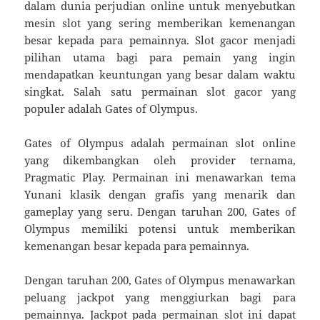
dalam dunia perjudian online untuk menyebutkan
mesin slot yang sering memberikan kemenangan
besar kepada para pemainnya. Slot gacor menjadi
pilihan utama bagi para pemain yang ingin
mendapatkan keuntungan yang besar dalam waktu
singkat. Salah satu permainan slot gacor yang
populer adalah Gates of Olympus.
Gates of Olympus adalah permainan slot online
yang dikembangkan oleh provider ternama,
Pragmatic Play. Permainan ini menawarkan tema
Yunani klasik dengan grafis yang menarik dan
gameplay yang seru. Dengan taruhan 200, Gates of
Olympus memiliki potensi untuk memberikan
kemenangan besar kepada para pemainnya.
Dengan taruhan 200, Gates of Olympus menawarkan
peluang jackpot yang menggiurkan bagi para
pemainnya. Jackpot pada permainan slot ini dapat