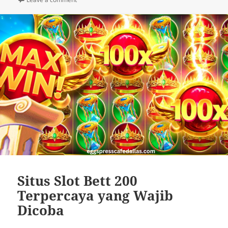
Situs Slot Bett 200
Terpercaya yang Wajib
Dicoba