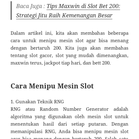
Baca Juga :
Tips Maxwin di Slot Bet 200:
Strategi Jitu Raih Kemenangan Besar
Dalam artikel ini, kita akan membahas beberapa
cara untuk menipu mesin slot agar bisa menang
dengan bertaruh 200. Kita juga akan membahas
tentang slot gacor, slot yang mudah dimenangkan,
maxwin terus, jackpot tiap hari, dan bett 200.
Cara Menipu Mesin Slot
1. Gunakan Teknik RNG
RNG atau Random Number Generator adalah
algoritma yang digunakan oleh mesin slot untuk
menentukan hasil dari setiap putaran. Dengan
memanipulasi RNG, Anda bisa menipu mesin slot
agar bisa menang dengan bertaruh 200. Salah satu