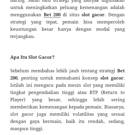
untuk meningkatkan peluang kemenangan adalah
menggunakan
Bet 200
di situs
slot gacor
. Dengan
strategi yang tepat, pemain bisa memperoleh
keuntungan besar hanya dengan modal yang
terjangkau.
Apa Itu Slot Gacor?
Sebelum membahas lebih jauh tentang strategi
Bet
200
, penting untuk memahami konsep
slot gacor
.
Istilah ini mengacu pada mesin slot yang memiliki
tingkat pengembalian tinggi atau RTP (Return to
Player) yang besar, sehingga lebih sering
memberikan kemenangan kepada pemain. Biasanya,
slot gacor juga memiliki volatilitas yang sesuai
dengan gaya bermain, baik itu rendah, sedang,
maupun tinggi.