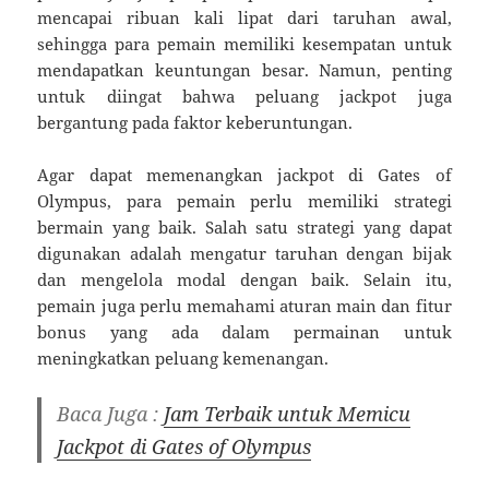
mencapai ribuan kali lipat dari taruhan awal,
sehingga para pemain memiliki kesempatan untuk
mendapatkan keuntungan besar. Namun, penting
untuk diingat bahwa peluang jackpot juga
bergantung pada faktor keberuntungan.
Agar dapat memenangkan jackpot di Gates of
Olympus, para pemain perlu memiliki strategi
bermain yang baik. Salah satu strategi yang dapat
digunakan adalah mengatur taruhan dengan bijak
dan mengelola modal dengan baik. Selain itu,
pemain juga perlu memahami aturan main dan fitur
bonus yang ada dalam permainan untuk
meningkatkan peluang kemenangan.
Baca Juga :
Jam Terbaik untuk Memicu
Jackpot di Gates of Olympus