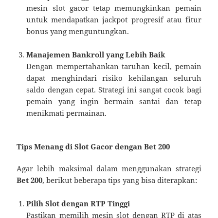
mesin slot gacor tetap memungkinkan pemain
untuk mendapatkan jackpot progresif atau fitur
bonus yang menguntungkan.
Manajemen Bankroll yang Lebih Baik
Dengan mempertahankan taruhan kecil, pemain
dapat menghindari risiko kehilangan seluruh
saldo dengan cepat. Strategi ini sangat cocok bagi
pemain yang ingin bermain santai dan tetap
menikmati permainan.
Tips Menang di Slot Gacor dengan Bet 200
Agar lebih maksimal dalam menggunakan strategi
Bet 200
, berikut beberapa tips yang bisa diterapkan:
Pilih Slot dengan RTP Tinggi
Pastikan memilih mesin slot dengan RTP di atas