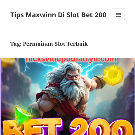
Tips Maxwinn Di Slot Bet 200
MENU
AND
WIDGETS
Tag:
Permainan Slot Terbaik