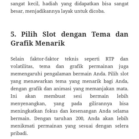
sangat kecil, hadiah yang didapatkan bisa sangat
besar, menjadikannya layak untuk dicoba.
5. Pilih Slot dengan Tema dan
Grafik Menarik
Selain faktor-faktor teknis seperti RTP dan
volatilitas, tema dan grafik permainan juga
memengaruhi pengalaman bermain Anda. Pilih slot
yang menawarkan tema yang menarik bagi Anda,
dengan grafik dan animasi yang memanjakan mata.
Ini akan membuat sesi bermain lebih
menyenangkan, yang pada gilirannya bisa
meningkatkan fokus dan kesenangan Anda selama
bermain. Dengan taruhan 200, Anda akan lebih
menikmati permainan yang sesuai dengan selera
pribadi.