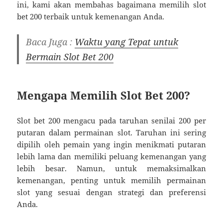
ini, kami akan membahas bagaimana memilih slot
bet 200 terbaik untuk kemenangan Anda.
Baca Juga :
Waktu yang Tepat untuk
Bermain Slot Bet 200
Mengapa Memilih Slot Bet 200?
Slot bet 200 mengacu pada taruhan senilai 200 per
putaran dalam permainan slot. Taruhan ini sering
dipilih oleh pemain yang ingin menikmati putaran
lebih lama dan memiliki peluang kemenangan yang
lebih besar. Namun, untuk memaksimalkan
kemenangan, penting untuk memilih permainan
slot yang sesuai dengan strategi dan preferensi
Anda.