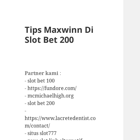
Tips Maxwinn Di
Slot Bet 200
Partner kami
:
-
slot bet 100
-
https://fundore.com/
-
mcmichaelhigh.org
-
slot bet 200
-
https://www.lacretedentist.co
m/contact/
-
situs slot777