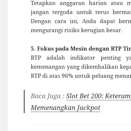
Tetapkan anggaran harian atau 
jangan tergoda untuk terus berma
Dengan cara ini, Anda dapat ber
mengurangi risiko kerugian besar.
5. Fokus pada Mesin dengan RTP Ti
RTP adalah indikator penting y
kemenangan yang dikembalikan kepa
RTP di atas 96% untuk peluang menan
Baca Juga :
Slot Bet 200: Ketera
Memenangkan Jackpot