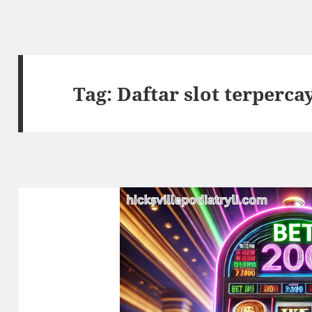
Tag:
Daftar slot terperca