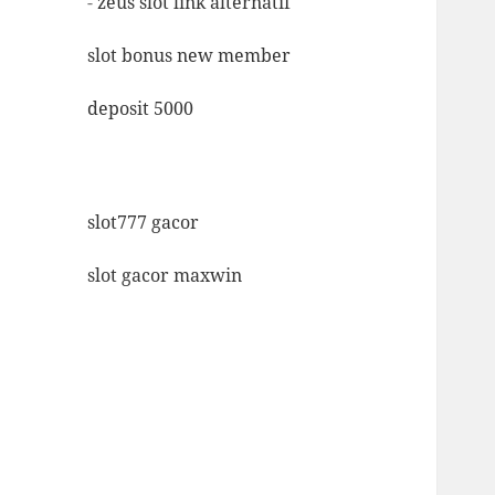
-
zeus slot link alternatif
slot bonus new member
deposit 5000
slot777 gacor
slot gacor maxwin