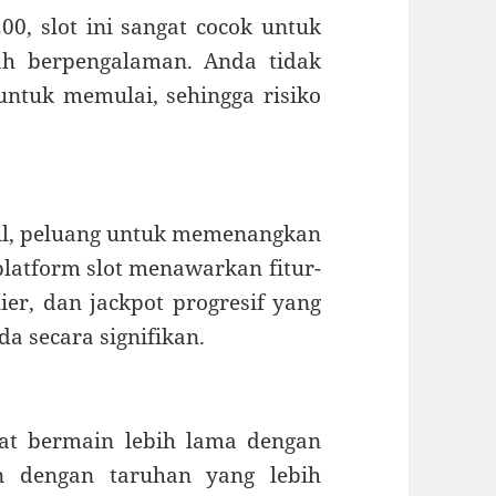
, slot ini sangat cocok untuk
h berpengalaman. Anda tidak
ntuk memulai, sehingga risiko
l, peluang untuk memenangkan
platform slot menawarkan fitur-
lier, dan jackpot progresif yang
 secara signifikan.
at bermain lebih lama dengan
n dengan taruhan yang lebih