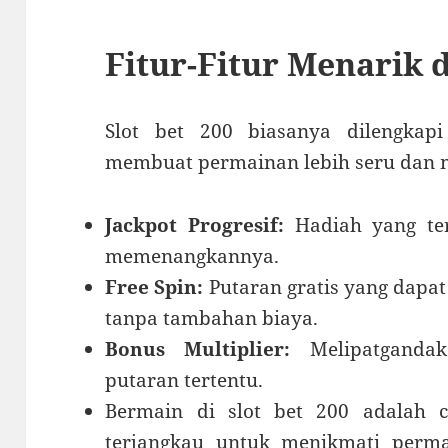
Fitur-Fitur Menarik d
Slot bet 200 biasanya dilengkap
membuat permainan lebih seru dan
Jackpot Progresif:
Hadiah yang te
memenangkannya.
Free Spin:
Putaran gratis yang dapa
tanpa tambahan biaya.
Bonus Multiplier:
Melipatganda
putaran tertentu.
Bermain di slot bet 200 adalah
terjangkau untuk menikmati permai