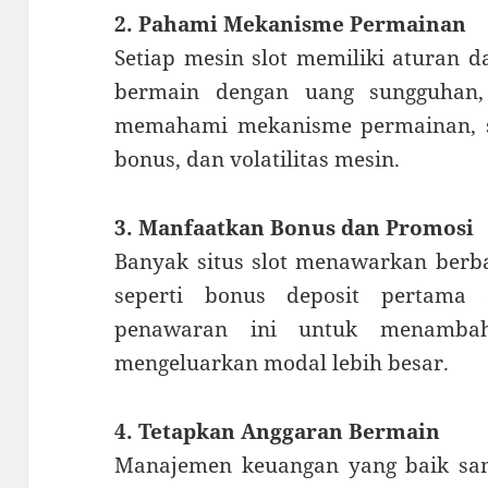
2. Pahami Mekanisme Permainan
Setiap mesin slot memiliki aturan 
bermain dengan uang sungguhan
memahami mekanisme permainan, sep
bonus, dan volatilitas mesin.
3. Manfaatkan Bonus dan Promosi
Banyak situs slot menawarkan berb
seperti bonus deposit pertama 
penawaran ini untuk menamba
mengeluarkan modal lebih besar.
4. Tetapkan Anggaran Bermain
Manajemen keuangan yang baik sang