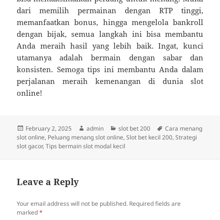
dari memilih permainan dengan RTP tinggi,
memanfaatkan bonus, hingga mengelola bankroll
dengan bijak, semua langkah ini bisa membantu
Anda meraih hasil yang lebih baik. Ingat, kunci
utamanya adalah bermain dengan sabar dan
konsisten. Semoga tips ini membantu Anda dalam
perjalanan meraih kemenangan di dunia slot
online!
Posted
Author
Categories
Tags
February 2, 2025
admin
slot bet 200
Cara menang
on
slot online
,
Peluang menang slot online
,
Slot bet kecil 200
,
Strategi
slot gacor
,
Tips bermain slot modal kecil
Leave a Reply
Your email address will not be published.
Required fields are
marked
*