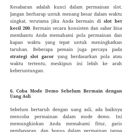
Kesabaran adalah kunci dalam permainan slot.
Jangan berharap untuk menang besar dalam waktu
singkat, terutama jika Anda bermain di
slot bet
kecil 200
. Bermain secara konsisten dan sabar bisa
membantu Anda memahami pola permainan dan
kapan waktu yang tepat untuk meningkatkan
taruhan. Beberapa pemain juga percaya pada
strategi slot gacor
yang berdasarkan pola atau
waktu tertentu, meskipun ini lebih ke arah
keberuntungan.
6. Coba Mode Demo Sebelum Bermain dengan
Uang Asli
Sebelum bertaruh dengan uang asli, ada baiknya
mencoba permainan dalam mode demo. Ini
memungkinkan Anda memahami fitur, garis
pembayaran, dan bonus dalam permainan tanpa