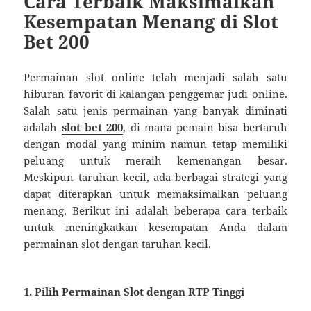
Cara Terbaik Maksimalkan
Kesempatan Menang di Slot
Bet 200
Permainan slot online telah menjadi salah satu
hiburan favorit di kalangan penggemar judi online.
Salah satu jenis permainan yang banyak diminati
adalah
slot bet 200
, di mana pemain bisa bertaruh
dengan modal yang minim namun tetap memiliki
peluang untuk meraih kemenangan besar.
Meskipun taruhan kecil, ada berbagai strategi yang
dapat diterapkan untuk memaksimalkan peluang
menang. Berikut ini adalah beberapa cara terbaik
untuk meningkatkan kesempatan Anda dalam
permainan slot dengan taruhan kecil.
1. Pilih Permainan Slot dengan RTP Tinggi